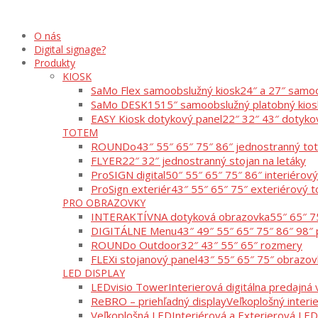
O nás
Digital signage?
Produkty
KIOSK
SaMo Flex samoobslužný kiosk
24″ a 27″ samoo
SaMo DESK15
15″ samoobslužný platobný kios
EASY Kiosk dotykový panel
22″ 32″ 43″ dotyko
TOTEM
ROUNDo
43″ 55″ 65″ 75″ 86″ jednostranný t
FLYER
22″ 32″ jednostranný stojan na letáky
ProSIGN digital
50″ 55″ 65″ 75″ 86″ interiérov
ProSign exteriér
43″ 55″ 65″ 75″ exteriérový 
PRO OBRAZOVKY
INTERAKTÍVNA dotyková obrazovka
55″ 65″ 7
DIGITÁLNE Menu
43″ 49″ 55″ 65″ 75″ 86″ 98″ 
ROUNDo Outdoor
32″ 43″ 55″ 65″ rozmery
FLEXi stojanový panel
43″ 55″ 65″ 75″ obrazov
LED DISPLAY
LEDvisio Tower
Interierová digitálna predajná v
ReBRO – priehľadný display
Veľkoplošný interi
Veľkoplošná LED
Interiérová a Exterierová LED