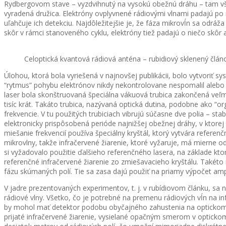
Rydbergovom stave – vyzdvihnutý na vysokú obežnú dráhu – tam 
vyradená družica. Elektróny ovplyvnené rádiovými vlnami padajú po ine
uľahčuje ich detekciu. Najdôležitejšie je, že fáza mikrovĺn sa odráža
skôr v rámci stanoveného cyklu, elektróny tiež padajú o niečo skôr a
Celoptická kvantová rádiová anténa – rubidiový sklenený člán
Úlohou, ktorá bola vyriešená v najnovšej publikácii, bolo vytvoriť s
“rytmus” pohybu elektrónov nikdy nekontrolovane nespomalil alebo n
laser bola skonštruovaná špeciálna vákuová trubica zakončená veľmi
tisíc krát. Takáto trubica, nazývaná optická dutina, podobne ako “org
frekvencie. V tu použitých trubiciach vibrujú súčasne dve polia – sta
elektronicky prispôsobená perióde najnižšej obežnej dráhy, v ktorej
miešanie frekvencií používa špeciálny kryštál, ktorý vytvára referenčné
mikrovlny, takže infračervené žiarenie, ktoré vyžaruje, má mierne od
si vyžadovalo použitie ďalšieho referenčného lasera, na základe k
referenčné infračervené žiarenie zo zmiešavacieho kryštálu. Takéto 
fázu skúmaných polí. Tie sa zasa dajú použiť na priamy výpočet ampl
V jadre prezentovaných experimentov, t. j. v rubídiovom článku, sa ne
rádiové vlny. Všetko, čo je potrebné na premenu rádiových vĺn na infr
by mohol mať detektor podobu obyčajného zahustenia na optickom v
prijaté infračervené žiarenie, vysielané opačným smerom v opticko