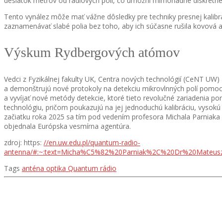
desiatok metrov od rádiových polí, čo umožní mimoriadne diskrétne
Tento vynález môže mať vážne dôsledky pre techniky presnej kalib
zaznamenávať slabé polia bez toho, aby ich súčasne rušila kovová 
Výskum Rydbergových atómov
Vedci z Fyzikálnej fakulty UK, Centra nových technológií (CeNT UW)
a demonštrujú nové protokoly na detekciu mikrovlnných polí pomo
a vyvíjať nové metódy detekcie, ktoré tieto revolučné zariadenia pon
technológiu, pričom poukazujú na jej jednoduchú kalibráciu, vysokú c
začiatku roka 2025 sa tím pod vedením profesora Michala Parniaka ve
objednala Európska vesmírna agentúra.
zdroj: https:
//en.uw.edu.pl/quantum-radio-
antenna/#:~:text=Micha%C5%82%20Parniak%2C%20Dr%20Mateus
Tags
anténa
optika
Quantum
rádio