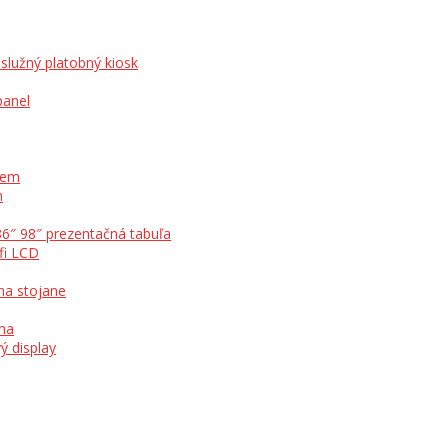
služný platobný kiosk
panel
otem
m
86″ 98″ prezentačná tabuľa
fi LCD
na stojane
ína
ý display