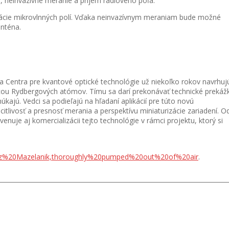
, neinvazívne meranie a príjem rádiového poľa.
rácie mikrovlnných polí. Vďaka neinvazívnym meraniam bude možné
anténa.
 a Centra pre kvantové optické technológie už niekoľko rokov navrhuj
cou Rydbergových atómov. Tímu sa darí prekonávať technické prekáž
úkajú. Vedci sa podieľajú na hľadaní aplikácií pre túto novú
itlivosť a presnosť merania a perspektívu miniaturizácie zariadení. O
nuje aj komercializácii tejto technológie v rámci projektu, ktorý si
z%20Mazelanik,thoroughly%20pumped%20out%20of%20air
.