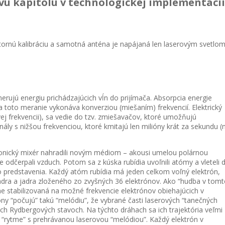
ú kapitolu v technologickej implementácii
nútornú kalibráciu a samotná anténa je napájaná len laserovým svetlom
erujú energiu prichádzajúcich vĺn do prijímača. Absorpcia energie
a toto meranie vykonáva konverziou (miešaním) frekvencií. Elektrický
vej frekvencii), sa vedie do tzv. zmiešavačov, ktoré umožňujú
ály s nižšou frekvenciou, ktoré kmitajú len milióny krát za sekundu (
ronický mixér nahradili novým médiom – akousi umelou polárnou
e odčerpali vzduch. Potom sa z kúska rubídia uvoľnili atómy a vleteli 
 predstavenia. Každý atóm rubídia má jeden celkom voľný elektrón,
jadra a jadra zloženého zo zvyšných 36 elektrónov. Ako “hudba v tom
esne stabilizovaná na možné frekvencie elektrónov obiehajúcich v
ny “počujú” takú “melódiu”, že vybrané časti laserových “tanečných
ch Rydbergových stavoch. Na týchto dráhach sa ich trajektória veľmi
v “rytme” s prehrávanou laserovou “melódiou”. Každý elektrón v