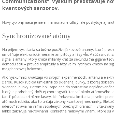
Communications”. Výskum predstavuje nov
kvantových senzorov.
Nový typ prijímača je nielen mimoriadne citlivý, ale poskytuje aj v
Synchronizované atómy
Na príjem vysielania sa bežne používajú kovové antény, ktoré presm
umožňuje elektronické meranie amplitúdy a fázy vĺn. V súčasnosti s
signál z antény, ktorý kmitá miliardy krát za sekundu (na gigahertzo
demoduláciu – prevod amplitúdy a fázy veľmi rýchlych kmitov na sign
megaherzovej frekvencii).
Ako výskumníci uvádzajú vo svojich experimentoch, anténu a elekt
žiarou. Kúsok rubídia umiestnili do sklenenej bunky, z ktorej dôkladn
sklenenej bunky. Potom boli zapojené do starostlivo naplánovaného
ktorý je podrobený zložitej choreografii “tanca” okolo atómového 
tanci” pôsobia tri rôzne lasery. Ich frekvencia kmitania je veľmi pr
atómoch rubídia, ako to určujú zákony kvantovej mechaniky. Elektró
úderov” strávia na veľmi vzdialených obežných dráhach – v takzvaný
ľahko zakrivuje mikrovlnami. Konkrétne rádiovými vlnami, ktoré sú 