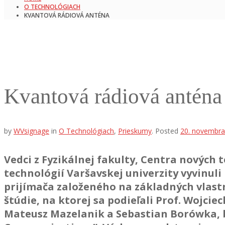
O TECHNOLÓGIACH
KVANTOVÁ RÁDIOVÁ ANTÉNA
Kvantová rádiová anténa
by
WVsignage
in
O Technológiach
,
Prieskumy
.
Posted
20. novembra
Vedci z Fyzikálnej fakulty, Centra nových
technológií Varšavskej univerzity vyvinul
prijímača založeného na základných vlas
štúdie, na ktorej sa podieľali Prof. Wojcie
Mateusz Mazelanik a Sebastian Borówka, b