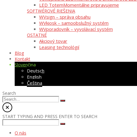
LED Totem
Momentálne pripravujeme
SOFTWÉROVÉ RIEŠENIA
WVsign – správa obsahu
WVkiosk – samoobslužný systém
WVporadovník – vyvolávací systém
OSTATNÉ
Akciový tovar
Leasing technológií
Blog
Kontakt
Slovenčina
Deutsch
English
Čeština
Search
START TYPING AND PRESS ENTER TO SEARCH
O nás