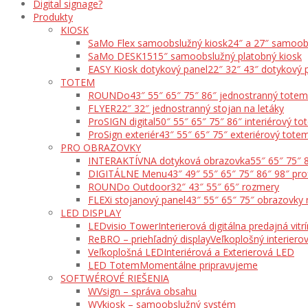
Digital signage?
Produkty
KIOSK
SaMo Flex samoobslužný kiosk
24″ a 27″ samoob
SaMo DESK15
15″ samoobslužný platobný kiosk
EASY Kiosk dotykový panel
22″ 32″ 43″ dotykový 
TOTEM
ROUNDo
43″ 55″ 65″ 75″ 86″ jednostranný totem
FLYER
22″ 32″ jednostranný stojan na letáky
ProSIGN digital
50″ 55″ 65″ 75″ 86″ interiérový t
ProSign exteriér
43″ 55″ 65″ 75″ exteriérový tote
PRO OBRAZOVKY
INTERAKTÍVNA dotyková obrazovka
55″ 65″ 75″ 
DIGITÁLNE Menu
43″ 49″ 55″ 65″ 75″ 86″ 98″ pro
ROUNDo Outdoor
32″ 43″ 55″ 65″ rozmery
FLEXi stojanový panel
43″ 55″ 65″ 75″ obrazovky 
LED DISPLAY
LEDvisio Tower
Interierová digitálna predajná vitr
ReBRO – priehľadný display
Veľkoplošný interierov
Veľkoplošná LED
Interiérová a Exterierová LED
LED Totem
Momentálne pripravujeme
SOFTWÉROVÉ RIEŠENIA
WVsign – správa obsahu
WVkiosk – samoobslužný systém