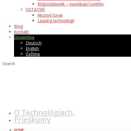
WVporadovník – vyvolávací systém
OSTATNÉ
Akciový tovar
Leasing technológií
Blog
Kontakt
Slovenčina
Deutsch
English
Čeština
Search
Kvant
O Technológiach,
Prieskumy
HOME