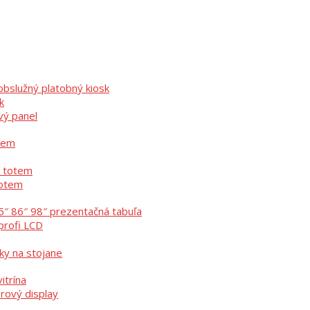
bslužný platobný kiosk
k
vý panel
otem
ý totem
totem
5″ 86″ 98″ prezentačná tabuľa
profi LCD
ky na stojane
itrína
erový display