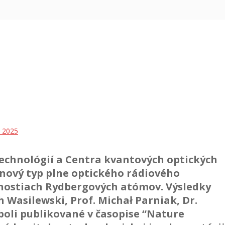
 2025
 technológií a Centra kvantových optických
i nový typ plne optického rádiového
tnostiach Rydbergových atómov. Výsledky
ch Wasilewski, Prof. Michał Parniak, Dr.
oli publikované v časopise “Nature