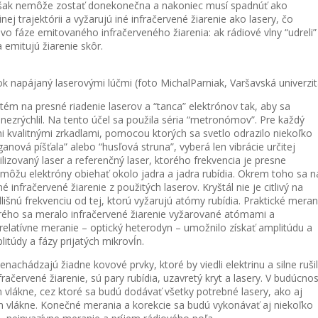
však nemôže zostať donekonečna a nakoniec musí spadnúť ako
j trajektórii a vyžarujú iné infračervené žiarenie ako lasery, čo
 vo fáze emitovaného infračerveného žiarenia: ak rádiové vlny “udreli”
 emitujú žiarenie skôr.
ok napájaný laserovými lúčmi (foto MichalParniak, Varšavská univerzit
ystém na presné riadenie laserov a “tanca” elektrónov tak, aby sa
ezrýchlil. Na tento účel sa použila séria “metronómov”. Pre každý
 kvalitnými zrkadlami, pomocou ktorých sa svetlo odrazilo niekoľko
anová píšťala” alebo “husľová struna”, vyberá len vibrácie určitej
bilizovaný laser a referenčný laser, ktorého frekvencia je presne
 môžu elektróny obiehať okolo jadra a jadra rubídia. Okrem toho sa n
 infračervené žiarenie z použitých laserov. Kryštál nie je citlivý na
lišnú frekvenciu od tej, ktorú vyžarujú atómy rubídia. Praktické meran
torého sa meralo infračervené žiarenie vyžarované atómami a
relatívne meranie – optický heterodyn – umožnilo získať amplitúdu a
itúdy a fázy prijatých mikrovĺn.
nachádzajú žiadne kovové prvky, ktoré by viedli elektrinu a silne rušil
ačervené žiarenie, sú pary rubídia, uzavretý kryt a lasery. V budúcnos
lákne, cez ktoré sa budú dodávať všetky potrebné lasery, ako aj
m vlákne. Konečné merania a korekcie sa budú vykonávať aj niekoľko