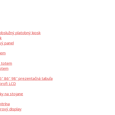
bslužný platobný kiosk
k
vý panel
otem
ý totem
totem
5″ 86″ 98″ prezentačná tabuľa
profi LCD
ky na stojane
itrína
erový display