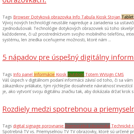
Tags
Browser
Dotyková obrazovka
Info Tabuľa
Kiosk
Stojan
Tablet
Vývoj nových technológií neustále napreduje a zariadenia sa ustavič
zjednodušovali. Technológie dotykových obrazoviek sú toho skvelým
každodenne, či už prostredníctvom svojho mobilného telefónu, int
systému, len zriedka oceňujeme možnosti, ktoré nám ...
5 nápadov pre úspešný digitálny infor
Tags
Info panel
Informácie
Kiosk
Outdoor
Totem
WVsign CMS
Váš úspech v digitálnom podaní informácii závisí od toho, či sa vám 
zákazníkov prilákate, tým rýchlejšie dosiahnete návratnosť investíci
je, ako vytvoriť svoju digitálnu značku tak, aby dokázala držať krok 
Rozdiely medzi spotrebnou a priemyse
Tags
digital signage
porovnanie
Priemyselná obrazovka
Technické 
Spotrebná TV vs. Priemyselnou TV TV obrazovky, ktoré sú určené pr