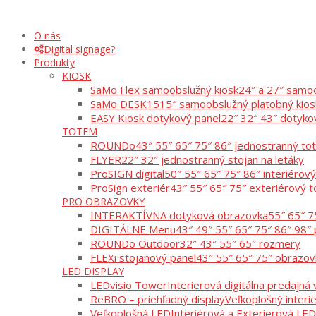
O nás
Digital signage?
Produkty
KIOSK
SaMo Flex samoobslužný kiosk
24″ a 27″ samoo
SaMo DESK15
15″ samoobslužný platobný kios
EASY Kiosk dotykový panel
22″ 32″ 43″ dotyko
TOTEM
ROUNDo
43″ 55″ 65″ 75″ 86″ jednostranný t
FLYER
22″ 32″ jednostranný stojan na letáky
ProSIGN digital
50″ 55″ 65″ 75″ 86″ interiérov
ProSign exteriér
43″ 55″ 65″ 75″ exteriérový 
PRO OBRAZOVKY
INTERAKTÍVNA dotyková obrazovka
55″ 65″ 7
DIGITÁLNE Menu
43″ 49″ 55″ 65″ 75″ 86″ 98″ 
ROUNDo Outdoor
32″ 43″ 55″ 65″ rozmery
FLEXi stojanový panel
43″ 55″ 65″ 75″ obrazov
LED DISPLAY
LEDvisio Tower
Interierová digitálna predajná v
ReBRO – priehľadný display
Veľkoplošný interi
Veľkoplošná LED
Interiérová a Exterierová LED