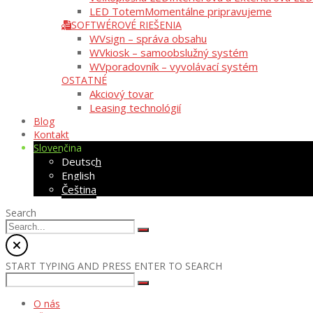
LED Totem
Momentálne pripravujeme
SOFTWÉROVÉ RIEŠENIA
WVsign – správa obsahu
WVkiosk – samoobslužný systém
WVporadovník – vyvolávací systém
OSTATNÉ
Akciový tovar
Leasing technológií
Blog
Kontakt
Slovenčina
Deutsch
English
Čeština
Search
START TYPING AND PRESS ENTER TO SEARCH
O nás