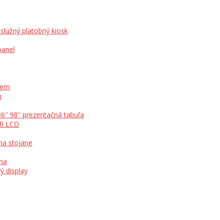
služný platobný kiosk
panel
otem
m
86″ 98″ prezentačná tabuľa
fi LCD
na stojane
ína
ý display