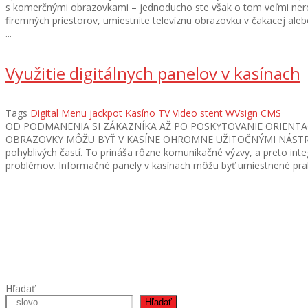
s komerčnými obrazovkami – jednoducho ste však o tom veľmi nerozm
firemných priestorov, umiestnite televíznu obrazovku v čakacej aleb
...
Využitie digitálnych panelov v kasínach
Tags
Digital Menu
jackpot
Kasíno
TV
Video stent
WVsign CMS
OD PODMANENIA SI ZÁKAZNÍKA AŽ PO POSKYTOVANIE ORIENTA
OBRAZOVKY MÔŽU BYŤ V KASÍNE OHROMNE UŽITOČNÝMI NÁSTROJMI.
pohyblivých častí. To prináša rôzne komunikačné výzvy, a preto inte
problémov. Informačné panely v kasínach môžu byť umiestnené prakti
Hľadať
Hľadať