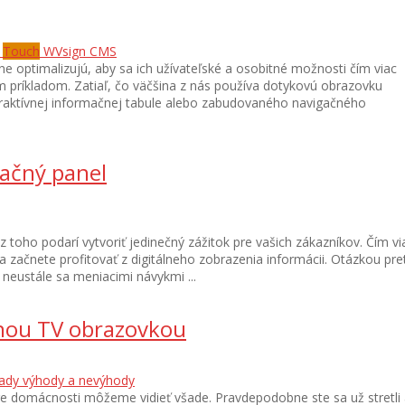
Touch
WVsign CMS
ne optimalizujú, aby sa ich užívateľské a osobitné možnosti čím viac
 príkladom. Zatiaľ, čo väčšina z nás používa dotykovú obrazovku
eraktívnej informačnej tabule alebo zabudovaného navigačného
mačný panel
z toho podarí vytvoriť jedinečný zážitok pre vašich zákazníkov. Čím vi
í a začnete profitovať z digitálneho zobrazenia informácii. Otázkou pre
s neustále sa meniacimi návykmi ...
lnou TV obrazovkou
rady
výhody a nevýhody
e domácnosti môžeme vidieť všade. Pravdepodobne ste sa už stretli 