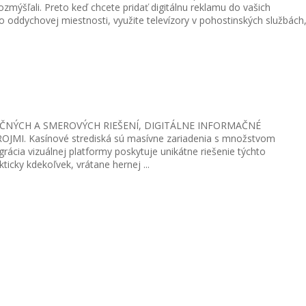
ýšľali. Preto keď chcete pridať digitálnu reklamu do vašich
o oddychovej miestnosti, využite televízory v pohostinských službách
ČNÝCH A SMEROVÝCH RIEŠENÍ, DIGITÁLNE INFORMAČNÉ
 Kasínové strediská sú masívne zariadenia s množstvom
grácia vizuálnej platformy poskytuje unikátne riešenie týchto
cky kdekoľvek, vrátane hernej ...