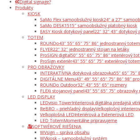
Digital signage?
Produkty
KIOSK
SaMo Flex samoobslužný kiosk
24″ a 27″ samoob
SaMo DESK15
15″ samoobslužný platobný kiosk
EASY Kiosk dotykový panel
22″ 32″ 43″ dotykový 
TOTEM
ROUNDo
43″ 55″ 65″ 75″ 86″ jednostranný totem
FLYER
22″ 32″ jednostranný stojan na letáky
ProSIGN digital
50″ 55″ 65″ 75″ 86″ interiérový t
ProSign exteriér
43″ 55″ 65″ 75″ exteriérový tote
PRO OBRAZOVKY
INTERAKTÍVNA dotyková obrazovka
55″ 65″ 75″ 
DIGITÁLNE Menu
43″ 49″ 55″ 65″ 75″ 86″ 98″ pro
ROUNDo Outdoor
32″ 43″ 55″ 65″ rozmery
FLEXi stojanový panel
43″ 55″ 65″ 75″ obrazovky 
LED DISPLAY
LEDvisio Tower
Interierová digitálna predajná vitr
ReBRO – priehľadný display
Veľkoplošný interierov
Veľkoplošná LED
Interiérová a Exterierová LED
LED Totem
Momentálne pripravujeme
SOFTWÉROVÉ RIEŠENIA
WVsign – správa obsahu
WVkiosk – samoobslužný systém