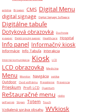
Digital Menu
CMS
anténa
Browser
digital signage
Digital Signage Software
Digitálne tabuľe
Dotyková obrazovka
Duchovia
Hospital
e-paper
Elektronický papier
Healthcare
Info panel
Informačný kiosk
Informácie
Info Tabuľa
Interakcia
Kiosk
Interná komunikácia
LCD
LCD obrazovka
Medicína
Menu
Navigácia
Monitor
optika
Outdoor
Oxid volfrámu
Prepálenie
Prevencia
Prieskum
Profi LCD
Quantum
Reštauračné menu
rádio
Totem
self-servis
Stojan
Touch
WVkiosk
Vzdialená správa obsahu