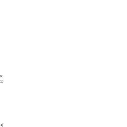
ac
to
aj