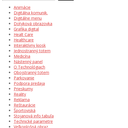
Animácie
Digitálna komunik.
Digitálne menu
Dotyková obrazovka
Grafika digital
Healt Care
Healthcare
Interaktívny kiosk
Jednostranný totem
Medicína
Nástenný panel
O Technológiach
Obojstranný totem
Parkovanie
Podpora predaja
Prieskumy
Reality
Reklama
Reštaurácie
Športoviská
Stojanová info tabuľa
Technické parametre
Veľkoplošná obraz.