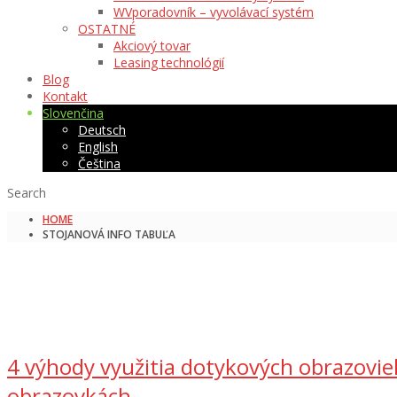
WVporadovník – vyvolávací systém
OSTATNÉ
Akciový tovar
Leasing technológií
Blog
Kontakt
Slovenčina
Deutsch
English
Čeština
Search
HOME
STOJANOVÁ INFO TABUĽA
4 výhody využitia dotykových obrazovi
obrazovkách.