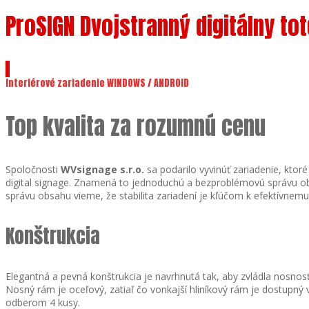
ProSIGN Dvojstranný digitálny to
Interiérové zariadenie WINDOWS / ANDROID
Top kvalita za rozumnú cenu
Spoločnosti
WVsignage s.r.o.
sa podarilo vyvinúť zariadenie, ktoré
digital signage. Znamená to jednoduchú a bezproblémovú správu obsah
správu obsahu vieme, že stabilita zariadení je kľúčom k efektívnemu r
Konštrukcia
Elegantná a pevná konštrukcia je navrhnutá tak, aby zvládla nosnosť
Nosný rám je oceľový, zatiaľ čo vonkajší hliníkový rám je dostupn
odberom 4 kusy.