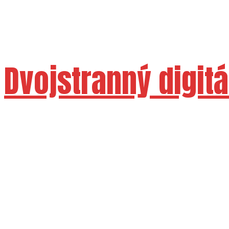
Dvojstranný digit
Dostupné rozmery 50" 55" 65" 75" 86"