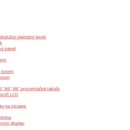
bslužný platobný kiosk
k
vý panel
otem
ý totem
totem
5″ 86″ 98″ prezentačná tabuľa
profi LCD
ky na stojane
itrína
erový display