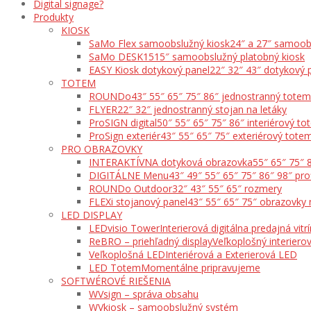
Digital signage?
Produkty
KIOSK
SaMo Flex samoobslužný kiosk
24″ a 27″ samoob
SaMo DESK15
15″ samoobslužný platobný kiosk
EASY Kiosk dotykový panel
22″ 32″ 43″ dotykový 
TOTEM
ROUNDo
43″ 55″ 65″ 75″ 86″ jednostranný totem
FLYER
22″ 32″ jednostranný stojan na letáky
ProSIGN digital
50″ 55″ 65″ 75″ 86″ interiérový t
ProSign exteriér
43″ 55″ 65″ 75″ exteriérový tote
PRO OBRAZOVKY
INTERAKTÍVNA dotyková obrazovka
55″ 65″ 75″ 
DIGITÁLNE Menu
43″ 49″ 55″ 65″ 75″ 86″ 98″ pro
ROUNDo Outdoor
32″ 43″ 55″ 65″ rozmery
FLEXi stojanový panel
43″ 55″ 65″ 75″ obrazovky 
LED DISPLAY
LEDvisio Tower
Interierová digitálna predajná vitr
ReBRO – priehľadný display
Veľkoplošný interierov
Veľkoplošná LED
Interiérová a Exterierová LED
LED Totem
Momentálne pripravujeme
SOFTWÉROVÉ RIEŠENIA
WVsign – správa obsahu
WVkiosk – samoobslužný systém