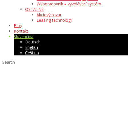
WVporadovník – vyvolávací systém
OSTATNÉ
Akciový tovar
Leasing technológií
Blog
Kontakt
Slovenčina
Deutsch
English
Čeština
Search