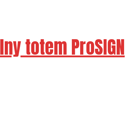
álny totem ProSIGN