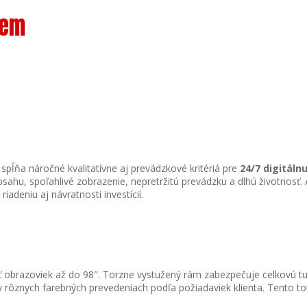
tem
 spĺňa náročné kvalitatívne aj prevádzkové kritériá pre
24/7 digitáln
u, spoľahlivé zobrazenie, nepretržitú prevádzku a dlhú životnosť. Ak
iadeniu aj návratnosti investícií.
 obrazoviek až do 98″. Torzne vystužený rám zabezpečuje celkovú tuhos
ý v rôznych farebných prevedeniach podľa požiadaviek klienta. Tent