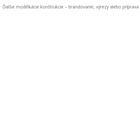
Ďalšie modifikácie konštrukcie – brandovanie, výrezy alebo príprav
WiFi
LAN
Rozvrh