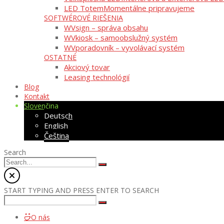
LED Totem
Momentálne pripravujeme
SOFTWÉROVÉ RIEŠENIA
WVsign – správa obsahu
WVkiosk – samoobslužný systém
WVporadovník – vyvolávací systém
OSTATNÉ
Akciový tovar
Leasing technológií
Blog
Kontakt
Slovenčina
Deutsch
English
Čeština
Search
START TYPING AND PRESS ENTER TO SEARCH
O nás