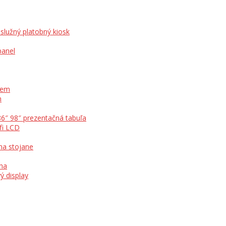
služný platobný kiosk
panel
otem
m
86″ 98″ prezentačná tabuľa
fi LCD
na stojane
ína
ý display