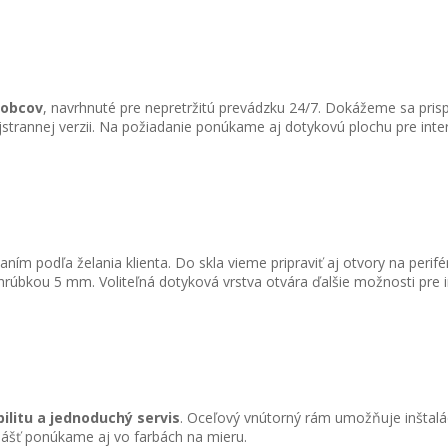
robcov
, navrhnuté pre nepretržitú prevádzku 24/7. Dokážeme sa pri
strannej verzii. Na požiadanie ponúkame aj dotykovú plochu pre inter
m podľa želania klienta. Do skla vieme pripraviť aj otvory na perifér
kou 5 mm. Voliteľná dotyková vrstva otvára ďalšie možnosti pre int
bilitu a jednoduchý servis
. Oceľový vnútorný rám umožňuje inštalá
plášť ponúkame aj vo farbách na mieru.