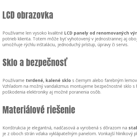
LCD obrazovka
Používame len vysoko kvalitné
LCD panely od renomovaných vý
potrieb klienta. Totem môže byť vyhotovený v jednostrannej aj oboj
umožňuje rýchlu inštaláciu, jednoduchý prístup, úpravy či servis.
Sklo a bezpečnosť
Používame
tvrdené, kalené sklo
s čiernym alebo farebným lemovaní
Vzhľadom na možný vandalizmus montujeme bezpečnostné sklo s hrúb
poškodenia elektroniky aj možné poranenia osôb.
Materiálové riešenie
Konštrukcia je elegantná, nadčasová a vyrobená s dôrazom na
sta
je z oboch strán vďaka vyklápateľným panelom. Vonkajší hliníkový 