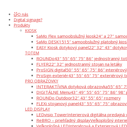
O nás
Digital signage?
Produkty
KIOSK
SaMo Flex samoobslužný kiosk
24″ a 27″ samoo
SaMo DESK15
15″ samoobslužný platobný kios
EASY Kiosk dotykový panel
22″ 32″ 43″ dotyko
TOTEM
ROUNDo
43″ 55″ 65″ 75″ 86″ jednostranný t
FLYER
22″ 32″ jednostranný stojan na letáky
ProSIGN digital
50″ 55″ 65″ 75″ 86″ interiérov
ProSign exteriér
43″ 55″ 65″ 75″ exteriérový 
PRO OBRAZOVKY
INTERAKTÍVNA dotyková obrazovka
55″ 65″ 7
DIGITÁLNE Menu
43″ 49″ 55″ 65″ 75″ 86″ 98″ 
ROUNDo Outdoor
32″ 43″ 55″ 65″ rozmery
FLEXi stojanový panel
43″ 55″ 65″ 75″ obrazov
LED DISPLAY
LEDvisio Tower
Interierová digitálna predajná v
ReBRO – priehľadný display
Veľkoplošný interi
Veľkoplošná LED
Interiérová a Exterierová LED