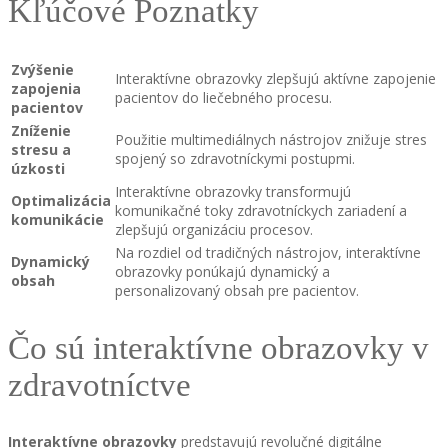
Kľúčové Poznatky
Zvýšenie
Interaktívne obrazovky zlepšujú aktívne zapojenie
zapojenia
pacientov do liečebného procesu.
pacientov
Zníženie
Použitie multimediálnych nástrojov znižuje stres
stresu a
spojený so zdravotníckymi postupmi.
úzkosti
Interaktívne obrazovky transformujú
Optimalizácia
komunikačné toky zdravotníckych zariadení a
komunikácie
zlepšujú organizáciu procesov.
Na rozdiel od tradičných nástrojov, interaktívne
Dynamický
obrazovky ponúkajú dynamický a
obsah
personalizovaný obsah pre pacientov.
Čo sú interaktívne obrazovky v
zdravotníctve
Interaktívne obrazovky
predstavujú revolučné digitálne