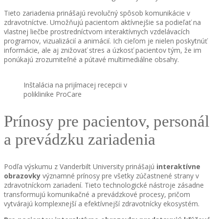
Tieto zariadenia prinášajú revolučný spôsob komunikácie v
zdravotníctve. Umožňujú pacientom aktívnejšie sa podieľať na
vlastnej liečbe prostredníctvom interaktívnych vzdelávacích
programov, vizualizácií a animácií. Ich cieľom je nielen poskytnúť
informácie, ale aj znižovať stres a úzkosť pacientov tým, že im
ponúkajú zrozumiteľné a pútavé multimediálne obsahy.
Inštalácia na prijímacej recepcii v
poliklinike ProCare
Prínosy pre pacientov, personál
a prevádzku zariadenia
Podľa výskumu z Vanderbilt University prinášajú
interaktívne
obrazovky
významné prínosy pre všetky zúčastnené strany v
zdravotníckom zariadení. Tieto technologické nástroje zásadne
transformujú komunikačné a prevádzkové procesy, pričom
vytvárajú komplexnejší a efektívnejší zdravotnícky ekosystém.