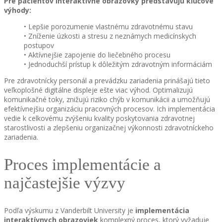
Pre pacientov interaktívne obrazovky predstavujú kľúčové
výhody:
• Lepšie porozumenie vlastnému zdravotnému stavu
• Zníženie úzkosti a stresu z neznámych medicínskych
postupov
• Aktívnejšie zapojenie do liečebného procesu
• Jednoduchší prístup k dôležitým zdravotným informáciám
Pre zdravotnícky personál a prevádzku zariadenia prinášajú tieto
veľkoplošné digitálne displeje ešte viac výhod. Optimalizujú
komunikačné toky, znižujú riziko chýb v komunikácii a umožňujú
efektívnejšiu organizáciu pracovných procesov. Ich implementácia
vedie k celkovému zvýšeniu kvality poskytovania zdravotnej
starostlivosti a zlepšeniu organizačnej výkonnosti zdravotníckeho
zariadenia.
Proces implementácie a
najčastejšie výzvy
Podľa výskumu z Vanderbilt University je
implementácia
interaktívnych obrazoviek
komplexný proces, ktorý vyžaduje