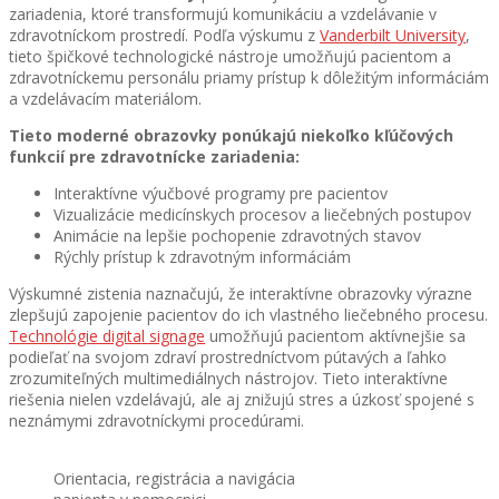
zariadenia, ktoré transformujú komunikáciu a vzdelávanie v
zdravotníckom prostredí. Podľa výskumu z
Vanderbilt University
,
tieto špičkové technologické nástroje umožňujú pacientom a
zdravotníckemu personálu priamy prístup k dôležitým informáciám
a vzdelávacím materiálom.
Tieto moderné obrazovky ponúkajú niekoľko kľúčových
funkcií pre zdravotnícke zariadenia:
Interaktívne výučbové programy pre pacientov
Vizualizácie medicínskych procesov a liečebných postupov
Animácie na lepšie pochopenie zdravotných stavov
Rýchly prístup k zdravotným informáciám
Výskumné zistenia naznačujú, že interaktívne obrazovky výrazne
zlepšujú zapojenie pacientov do ich vlastného liečebného procesu.
Technológie digital signage
umožňujú pacientom aktívnejšie sa
podieľať na svojom zdraví prostredníctvom pútavých a ľahko
zrozumiteľných multimediálnych nástrojov. Tieto interaktívne
riešenia nielen vzdelávajú, ale aj znižujú stres a úzkosť spojené s
neznámymi zdravotníckymi procedúrami.
Orientacia, registrácia a navigácia