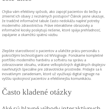
Chýba vám efektívny spôsob, ako zapojiť pacientov do liečby a
zmierniť ich obavy z neznámych postupov? Článok jasne ukazuje,
že tradičné informačné tabule často nedokážu naplniť potreby
moderného zdravotníctva. Práve interaktívne obrazovky a
informačné kiosky poskytujú riešenie, ktoré spája prehľadnosť,
zapájanie a okamžitú spätnú väzbu.
Zlepšite starostlivosť o pacientov a uľahčite prácu personálu s
pokročilými technológiami od WVsignage. Ponúkame kompletné
portfólio moderného hardvéru a softvéru na správu a
zobrazovanie obsahu, vrátane veľkoplošných digitálnych displejov
navrhnutých špeciálne pre zdravotnícke prostredie. Pridajte sa k
inovatívnym zariadeniam, ktoré už využívajú digital signage na
vyššiu spokojnosť pacientov a efektívnejšiu komunikáciu.
Často kladené otázky
Aké sú hlavné výhody interaktívnych