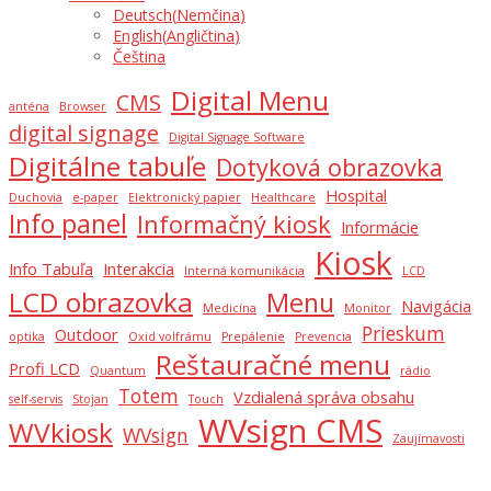
Deutsch
(
Nemčina
)
English
(
Angličtina
)
Čeština
Digital Menu
CMS
anténa
Browser
digital signage
Digital Signage Software
Digitálne tabuľe
Dotyková obrazovka
Hospital
Duchovia
e-paper
Elektronický papier
Healthcare
Info panel
Informačný kiosk
Informácie
Kiosk
Info Tabuľa
Interakcia
Interná komunikácia
LCD
LCD obrazovka
Menu
Navigácia
Medicína
Monitor
Prieskum
Outdoor
optika
Oxid volfrámu
Prepálenie
Prevencia
Reštauračné menu
Profi LCD
Quantum
rádio
Totem
Vzdialená správa obsahu
self-servis
Stojan
Touch
WVsign CMS
WVkiosk
WVsign
Zaujímavosti