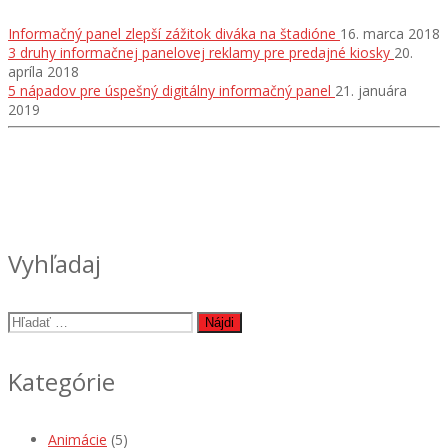
Informačný panel zlepší zážitok diváka na štadióne
16. marca 2018
3 druhy informačnej panelovej reklamy pre predajné kiosky
20.
apríla 2018
5 nápadov pre úspešný digitálny informačný panel
21. januára
2019
Vyhľadaj
Hľadať:
Kategórie
Animácie
(5)