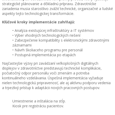
strategické plánovanie a dôkladnú prípravu. Zdravotnícke
zariadenia musia starostlivo zvážiť technické, organizačné a ľudské
aspekty tejto technologickej transformácie.
Kľúčové kroky implementácie zahŕňajú:
• Analýza existujúcej infraštruktúry a IT systémov
• Výber vhodných technologických riešení
• Zabezpečenie kompatibility s elektronickými zdravotnými
záznamami
• Návrh školiaceho programu pre personál
• Postupná implementácia po etapách
Najčastejšie výzvy pri zavádzaní veľkoplošných digitálnych
displejov v zdravotníctve predstavujú technické komplikácie,
počiatočný odpor personálu voči zmenám a potreba
kontinuálneho vzdelávania. Úspešná implementácia vyžaduje
nielen technologickú pripravenosť, ale aj aktívnu podporu vedenia
a trpezlivý prístup k adaptácii nových pracovných postupov.
Umiestnenie a inštalácia na stĺp.
Kiosk pre registráciu pacientov.