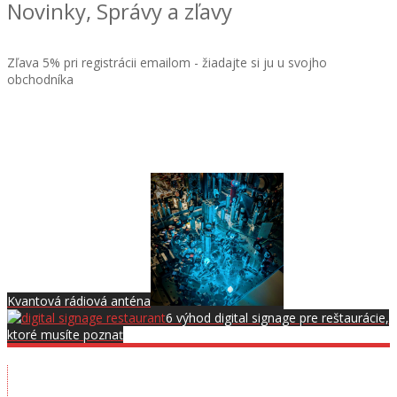
Novinky, Správy a zľavy
Zľava 5% pri registrácii emailom - žiadajte si ju u svojho
obchodníka
Kvantová rádiová anténa
6 výhod digital signage pre reštaurácie,
ktoré musíte poznať
Showroom