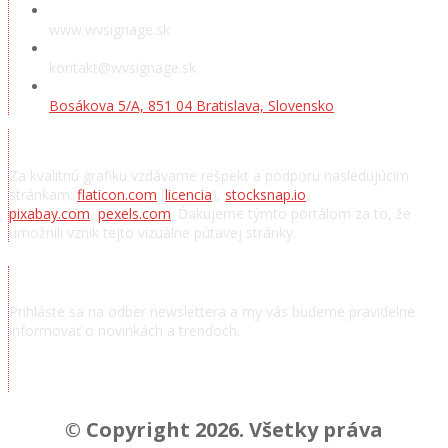
www.wvsignage.sk
kontakt@wvsignage.sk
Bosákova 5/A, 851 04 Bratislava, Slovensko
Poďakovanie
Za kvalitnú grafiku vzdávame rešpekt a podporu nasledujúcim
stránkam:
flaticon.com
(
licencia
),
stocksnap.io
,
pixabay.com
,
pexels.com
. Ďakujeme týmto portálom za to, že
umožnili vznik tejto vizuálne pútavej stránky.
Odoberať novinky
Prihláste sa na odber newslettera a my vás budeme pravidelne
informovať o novinkách a trendoch.
© Copyright 2026. Všetky práva