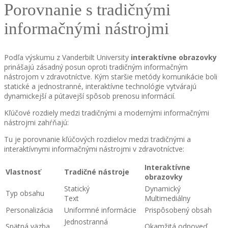
Porovnanie s tradičnými
informačnými nástrojmi
Podľa výskumu z Vanderbilt University
interaktívne obrazovky
prinášajú zásadný posun oproti tradičným informačným
nástrojom v zdravotníctve. Kým staršie metódy komunikácie boli
statické a jednostranné, interaktívne technológie vytvárajú
dynamickejší a pútavejší spôsob prenosu informácií.
Kľúčové rozdiely medzi tradičnými a modernými informačnými
nástrojmi zahŕňajú:
Tu je porovnanie kľúčových rozdielov medzi tradičnými a
interaktívnymi informačnými nástrojmi v zdravotníctve:
Interaktívne
Vlastnosť
Tradičné nástroje
obrazovky
Statický
Dynamický
Typ obsahu
Text
Multimediálny
Personalizácia
Uniformné informácie
Prispôsobený obsah
Jednostranná
Spätná väzba
Okamžitá odpoveď