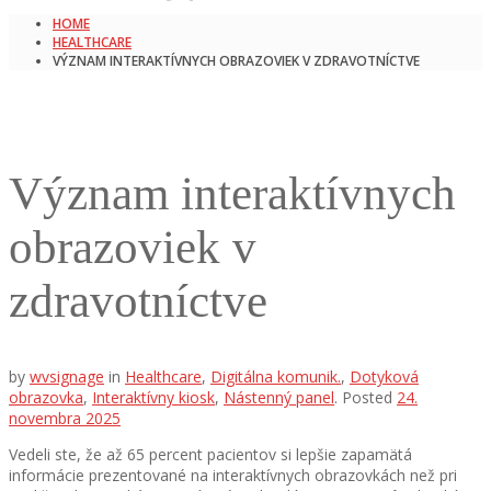
HOME
HEALTHCARE
VÝZNAM INTERAKTÍVNYCH OBRAZOVIEK V ZDRAVOTNÍCTVE
Význam interaktívnych
obrazoviek v
zdravotníctve
by
wvsignage
in
Healthcare
,
Digitálna komunik.
,
Dotyková
obrazovka
,
Interaktívny kiosk
,
Nástenný panel
.
Posted
24.
novembra 2025
Vedeli ste, že až 65 percent pacientov si lepšie zapamätá
informácie prezentované na interaktívnych obrazovkách než pri