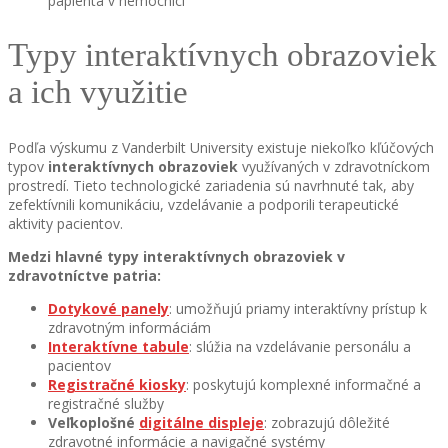
papienta v nemocnici
Typy interaktívnych obrazoviek
a ich využitie
Podľa výskumu z Vanderbilt University existuje niekoľko kľúčových
typov
interaktívnych obrazoviek
využívaných v zdravotníckom
prostredí. Tieto technologické zariadenia sú navrhnuté tak, aby
zefektívnili komunikáciu, vzdelávanie a podporili terapeutické
aktivity pacientov.
Medzi hlavné typy interaktívnych obrazoviek v
zdravotníctve patria:
Dotykové panely
: umožňujú priamy interaktívny prístup k
zdravotným informáciám
Interaktívne tabule
: slúžia na vzdelávanie personálu a
pacientov
Registračné kiosky
: poskytujú komplexné informačné a
registračné služby
Veľkoplošné
digitálne displeje
: zobrazujú dôležité
zdravotné informácie a navigačné systémy