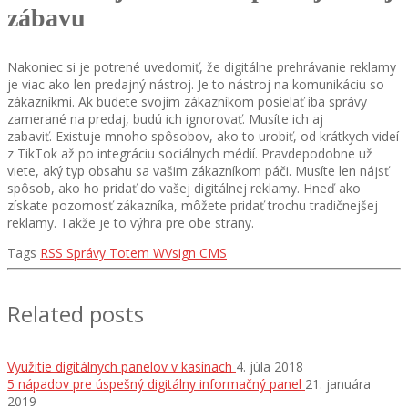
zábavu
Nakoniec si je potrené uvedomiť, že digitálne prehrávanie reklamy
je viac ako len predajný nástroj. Je to nástroj na komunikáciu so
zákazníkmi. Ak budete svojim zákazníkom posielať iba správy
zamerané na predaj, budú ich ignorovať. Musíte ich aj
zabaviť. Existuje mnoho spôsobov, ako to urobiť, od krátkych videí
z TikTok až po integráciu sociálnych médií. Pravdepodobne už
viete, aký typ obsahu sa vašim zákazníkom páči. Musíte len nájsť
spôsob, ako ho pridať do vašej digitálnej reklamy. Hneď ako
získate pozornosť zákazníka, môžete pridať trochu tradičnejšej
reklamy. Takže je to výhra pre obe strany.
Tags
RSS
Správy
Totem
WVsign CMS
Related posts
Využitie digitálnych panelov v kasínach
4. júla 2018
5 nápadov pre úspešný digitálny informačný panel
21. januára
2019