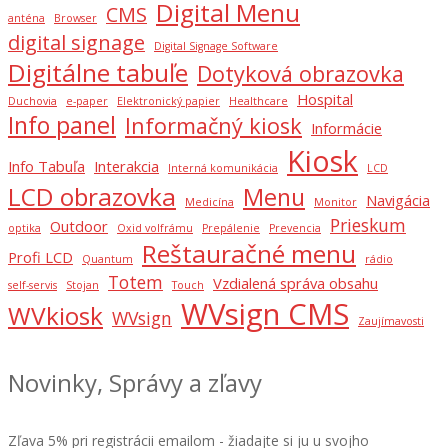
Digital Menu
CMS
anténa
Browser
digital signage
Digital Signage Software
Digitálne tabuľe
Dotyková obrazovka
Hospital
Duchovia
e-paper
Elektronický papier
Healthcare
Info panel
Informačný kiosk
Informácie
Kiosk
Info Tabuľa
Interakcia
Interná komunikácia
LCD
LCD obrazovka
Menu
Navigácia
Medicína
Monitor
Prieskum
Outdoor
optika
Oxid volfrámu
Prepálenie
Prevencia
Reštauračné menu
Profi LCD
Quantum
rádio
Totem
Vzdialená správa obsahu
self-servis
Stojan
Touch
WVsign CMS
WVkiosk
WVsign
Zaujímavosti
Novinky, Správy a zľavy
Zľava 5% pri registrácii emailom - žiadajte si ju u svojho