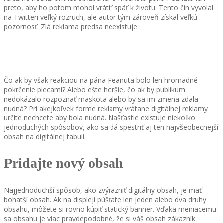
preto, aby ho potom mohol vrátiť späť k životu. Tento čin vyvolal
na Twitteri veľký rozruch, ale autor tým zároveň získal veľkú
pozornosť. Zlá reklama predsa neexistuje.
Čo ak by však reakciou na pána Peanuta bolo len hromadné
pokrčenie plecami? Alebo ešte horšie, čo ak by publikum
nedokázalo rozpoznať maskota alebo by sa im zmena zdala
nudná? Pri akejkoľvek forme reklamy vrátane digitálnej reklamy
určite nechcete aby bola nudná. Našťastie existuje niekoľko
jednoduchých spôsobov, ako sa dá spestriť aj ten najvšeobecnejší
obsah na digitálnej tabuli.
Pridajte nový obsah
Najjednoduchší spôsob, ako zvýrazniť digitálny obsah, je mať
bohatší obsah. Ak na displeji púšťate len jeden alebo dva druhy
obsahu, môžete si rovno kúpiť statický banner. Vďaka meniacemu
sa obsahu je viac pravdepodobné, že si váš obsah zákazník