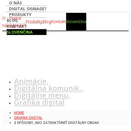
O NÁS
DIGITAL SIGNAGE?
3 spôsoby, ako
PRODUKTY
O
Digital
BLOG
Produkty
Blog
Kontakt
Slovenčina
nás
signage?
KONTAKT
zatraktívniť
SLOVENČINA
digitálny obsah
Animácie,
Digitálna komunik.,
Digitálne menu,
Grafika digital
HOME
GRAFIKA DIGITAL
3 SPÔSOBY, AKO ZATRAKTÍVNIŤ DIGITÁLNY OBSAH