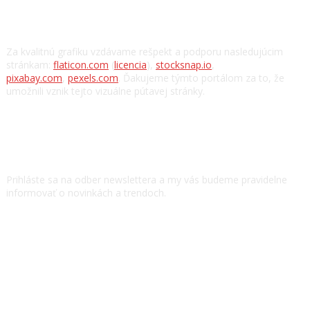
Poďakovanie
Za kvalitnú grafiku vzdávame rešpekt a podporu nasledujúcim
stránkam:
flaticon.com
(
licencia
),
stocksnap.io
,
pixabay.com
,
pexels.com
. Ďakujeme týmto portálom za to, že
umožnili vznik tejto vizuálne pútavej stránky.
Odoberať novinky
Prihláste sa na odber newslettera a my vás budeme pravidelne
informovať o novinkách a trendoch.