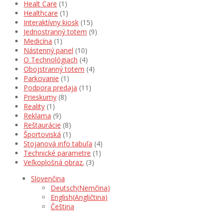
Healt Care
(1)
Healthcare
(1)
Interaktívny kiosk
(15)
Jednostranný totem
(9)
Medicína
(1)
Nástenný panel
(10)
O Technológiach
(4)
Obojstranný totem
(4)
Parkovanie
(1)
Podpora predaja
(11)
Prieskumy
(8)
Reality
(1)
Reklama
(9)
Reštaurácie
(8)
Športoviská
(1)
Stojanová info tabuľa
(4)
Technické parametre
(1)
Veľkoplošná obraz.
(3)
Slovenčina
Deutsch
(
Nemčina
)
English
(
Angličtina
)
Čeština