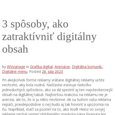
3 spôsoby, ako
zatraktívniť digitálny
obsah
by
WVsignage
in
Grafika digital
,
Animácie
,
Digitálna komunik.
,
Digitálne menu
.
Posted
26. júla 2023
Pri akejkoľvek forme reklamy vrátane digitálnej reklamy určite
nechcete, aby bola nudná. Našťastie existuje niekoľko
jednoduchých spôsobov, ako sa dá spestriť aj ten najvšeobecnejší
obsah na digitálnej tabuli. Najhoršou reakciou na reklamu nie je
averzia, ale to, že si ju nikto nevšimne. Ak sa ľuďom vaša reklama
nepáči, pravdepodobne o nej budú aj tak hovoriť a upozornia na
ňu. Napríklad, stačí sa pozrieť na to, ako Kraft Heinz vo svojej
reklame nechal umrieť obľubeného maskota pána Peanuta len