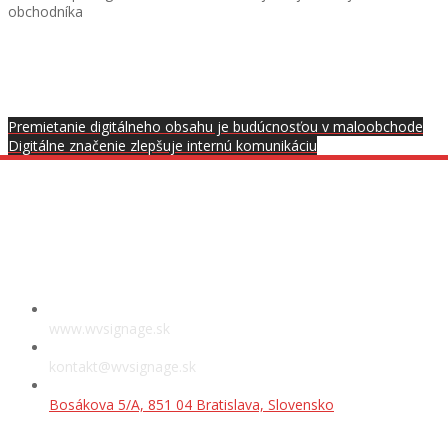
obchodníka
Premietanie digitálneho obsahu je budúcnosťou v maloobchode
Digitálne značenie zlepšuje internú komunikáciu
Showroom
www.wvsignage.sk
kontakt@wvsignage.sk
Bosákova 5/A, 851 04 Bratislava, Slovensko