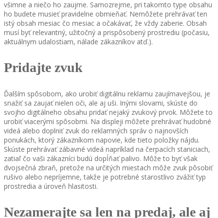
všimne a niečo ho zaujme. Samozrejme, pri takomto type obsahu
ho budete musieť pravidelne obmieňať. Nemôžete prehrávať ten
istý obsah mesiac čo mesiac a očakávať, že vždy zaberie. Obsah
musí byť relevantný, užitočný a prispôsobený prostrediu (počasiu,
aktuálnym udalostiam, nálade zákazníkov atď.).
Pridajte zvuk
Ďalším spôsobom, ako urobiť digitálnu reklamu zaujímavejšou, je
snažiť sa zaujať nielen oči, ale aj uši. Inými slovami, skúste do
svojho digitálneho obsahu pridať nejaký zvukový prvok. Môžete to
urobiť viacerými spôsobmi. Na displeji môžete prehrávať hudobné
videá alebo doplniť zvuk do reklamných správ o najnovších
ponukách, ktorý zákazníkom napovie, kde tieto položky nájdu.
Skúste prehrávať zábavné videá napríklad na čerpacích staniciach,
zatiaľ čo vaši zákazníci budú dopĺňať palivo. Môže to byť však
dvojsečná zbraň, pretože na určitých miestach môže zvuk pôsobiť
rušivo alebo nepríjemne, takže je potrebné starostlivo zvážiť typ
prostredia a úroveň hlasitosti.
Nezamerajte sa len na predaj, ale aj