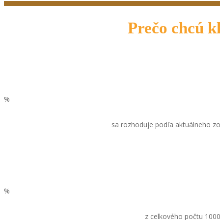
Prečo chcú 
0
%
zákazníkov
sa rozhoduje podľa aktuálneho z
0
%
účastníkov
z celkového počtu 1000 