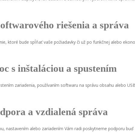
oftwarového riešenia a správa
e, ktoré bude spĺňať vaše požiadavky či už po funkčnej alebo ekono
c s inštaláciou a spustením
ením zariadenia, používaním softwaru na správu obsahu alebo USB o
dpora a vzdialená správa
ou, nastavením alebo zariadením Vám radi poskytneme podporu buď 