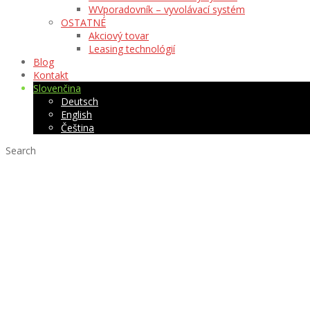
WVporadovník – vyvolávací systém
OSTATNÉ
Akciový tovar
Leasing technológií
Blog
Kontakt
Slovenčina
Deutsch
English
Čeština
Search