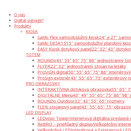
O nás
Digital signage?
Produkty
KIOSK
SaMo Flex samoobslužný kiosk
24″ a 27″ samoo
SaMo DESK15
15″ samoobslužný platobný kios
EASY Kiosk dotykový panel
22″ 32″ 43″ dotyko
TOTEM
ROUNDo
43″ 55″ 65″ 75″ 86″ jednostranný t
FLYER
22″ 32″ jednostranný stojan na letáky
ProSIGN digital
50″ 55″ 65″ 75″ 86″ interiérov
ProSign exteriér
43″ 55″ 65″ 75″ exteriérový 
PRO OBRAZOVKY
INTERAKTÍVNA dotyková obrazovka
55″ 65″ 7
DIGITÁLNE Menu
43″ 49″ 55″ 65″ 75″ 86″ 98″ 
ROUNDo Outdoor
32″ 43″ 55″ 65″ rozmery
FLEXi stojanový panel
43″ 55″ 65″ 75″ obrazov
LED DISPLAY
LEDvisio Tower
Interierová digitálna predajná v
ReBRO – priehľadný display
Veľkoplošný interi
Veľkoplošná LED
Interiérová a Exterierová LED