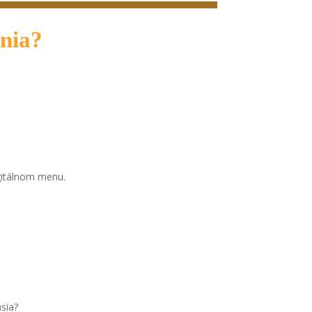
nia?
gitálnom menu.
sia?