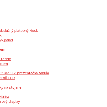
bslužný platobný kiosk
k
vý panel
otem
ý totem
totem
5″ 86″ 98″ prezentačná tabuľa
profi LCD
ky na stojane
itrína
erový display