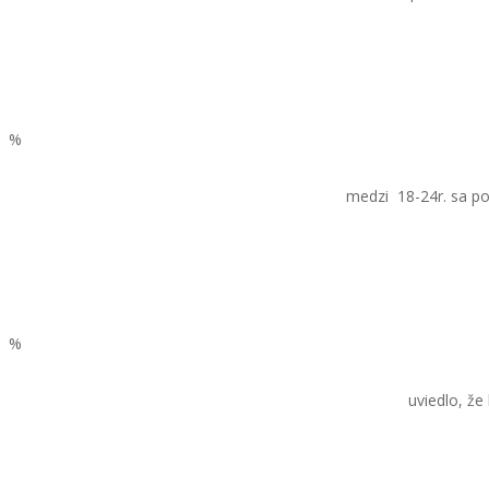
0
%
mladých ľudí
medzi 18-24r. sa po 
0
%
opýtaných
uviedlo, že