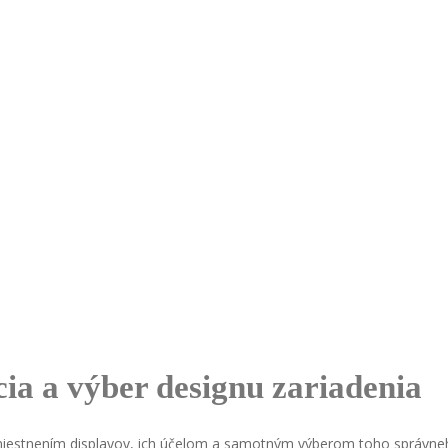
ia a výber designu zariadenia
stnením displayov, ich účelom a samotným výberom toho správneh