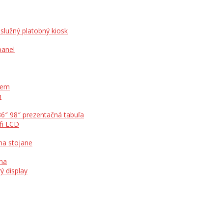
služný platobný kiosk
panel
otem
m
86″ 98″ prezentačná tabuľa
fi LCD
na stojane
ína
ý display