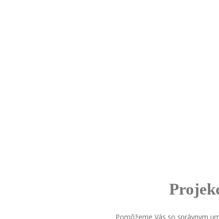
Projekc
Pomôžeme Vás so správnym umie