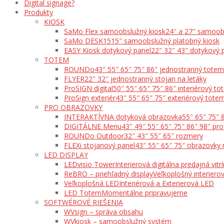
Digital signage?
Produkty
KIOSK
SaMo Flex samoobslužný kiosk
24″ a 27″ samoob
SaMo DESK15
15″ samoobslužný platobný kiosk
EASY Kiosk dotykový panel
22″ 32″ 43″ dotykový 
TOTEM
ROUNDo
43″ 55″ 65″ 75″ 86″ jednostranný totem
FLYER
22″ 32″ jednostranný stojan na letáky
ProSIGN digital
50″ 55″ 65″ 75″ 86″ interiérový t
ProSign exteriér
43″ 55″ 65″ 75″ exteriérový tote
PRO OBRAZOVKY
INTERAKTÍVNA dotyková obrazovka
55″ 65″ 75″ 
DIGITÁLNE Menu
43″ 49″ 55″ 65″ 75″ 86″ 98″ pro
ROUNDo Outdoor
32″ 43″ 55″ 65″ rozmery
FLEXi stojanový panel
43″ 55″ 65″ 75″ obrazovky 
LED DISPLAY
LEDvisio Tower
Interierová digitálna predajná vitr
ReBRO – priehľadný display
Veľkoplošný interierov
Veľkoplošná LED
Interiérová a Exterierová LED
LED Totem
Momentálne pripravujeme
SOFTWÉROVÉ RIEŠENIA
WVsign – správa obsahu
WVkiosk – samoobslužný systém