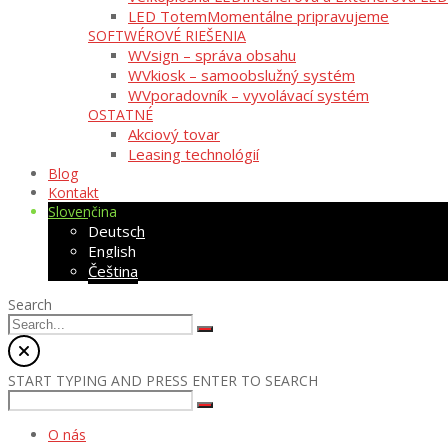
LED Totem
Momentálne pripravujeme
SOFTWÉROVÉ RIEŠENIA
WVsign – správa obsahu
WVkiosk – samoobslužný systém
WVporadovník – vyvolávací systém
OSTATNÉ
Akciový tovar
Leasing technológií
Blog
Kontakt
Slovenčina
Deutsch
English
Čeština
Search
START TYPING AND PRESS ENTER TO SEARCH
O nás