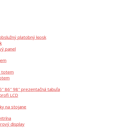
bslužný platobný kiosk
k
vý panel
otem
ý totem
totem
5″ 86″ 98″ prezentačná tabuľa
profi LCD
ky na stojane
itrína
erový display