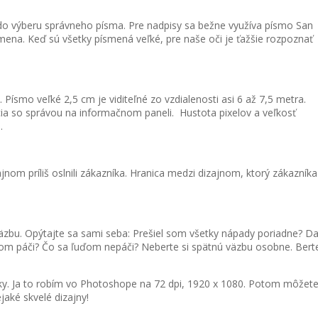
do výberu správneho písma. Pre nadpisy sa bežne využíva písmo San
ísmena. Keď sú všetky písmená veľké, pre naše oči je ťažšie rozpoznať
. Písmo veľké 2,5 cm je viditeľné zo vzdialenosti asi 6 až 7,5 metra.
kcia so správou na informačnom paneli. Hustota pixelov a veľkosť
.
nom príliš oslnili zákazníka. Hranica medzi dizajnom, ktorý zákazníka
väzbu. Opýtajte sa sami seba: Prešiel som všetky nápady poriadne? Da
m páči? Čo sa ľuďom nepáči? Neberte si spätnú väzbu osobne. Bert
vky. Ja to robím vo Photoshope na 72 dpi, 1920 x 1080. Potom môžet
ejaké skvelé dizajny!