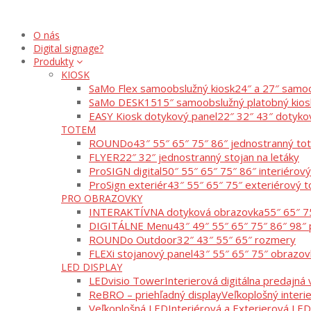
O nás
Digital signage?
Produkty
KIOSK
SaMo Flex samoobslužný kiosk
24″ a 27″ samoo
SaMo DESK15
15″ samoobslužný platobný kios
EASY Kiosk dotykový panel
22″ 32″ 43″ dotyko
TOTEM
ROUNDo
43″ 55″ 65″ 75″ 86″ jednostranný t
FLYER
22″ 32″ jednostranný stojan na letáky
ProSIGN digital
50″ 55″ 65″ 75″ 86″ interiérov
ProSign exteriér
43″ 55″ 65″ 75″ exteriérový 
PRO OBRAZOVKY
INTERAKTÍVNA dotyková obrazovka
55″ 65″ 7
DIGITÁLNE Menu
43″ 49″ 55″ 65″ 75″ 86″ 98″ 
ROUNDo Outdoor
32″ 43″ 55″ 65″ rozmery
FLEXi stojanový panel
43″ 55″ 65″ 75″ obrazov
LED DISPLAY
LEDvisio Tower
Interierová digitálna predajná v
ReBRO – priehľadný display
Veľkoplošný interi
Veľkoplošná LED
Interiérová a Exterierová LED