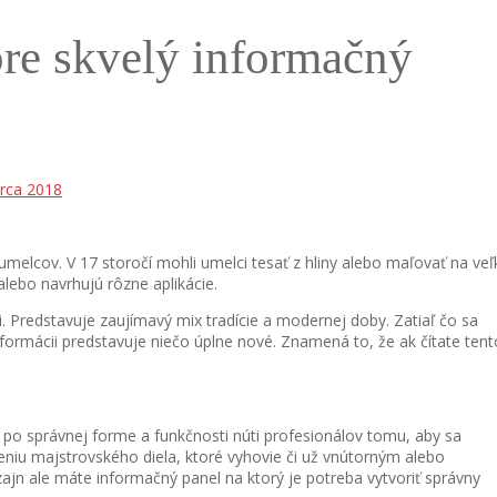
pre skvelý informačný
rca 2018
 umelcov. V 17 storočí mohli umelci tesať z hliny alebo maľovať na veľ
alebo navrhujú rôzne aplikácie.
. Predstavuje zaujímavý mix tradície a modernej doby. Zatiaľ čo sa
nformácii predstavuje niečo úplne nové. Znamená to, že ak čítate tent
ba po správnej forme a funkčnosti núti profesionálov tomu, aby sa
eniu majstrovského diela, ktoré vyhovie či už vnútorným alebo
zajn ale máte informačný panel na ktorý je potreba vytvoriť správny