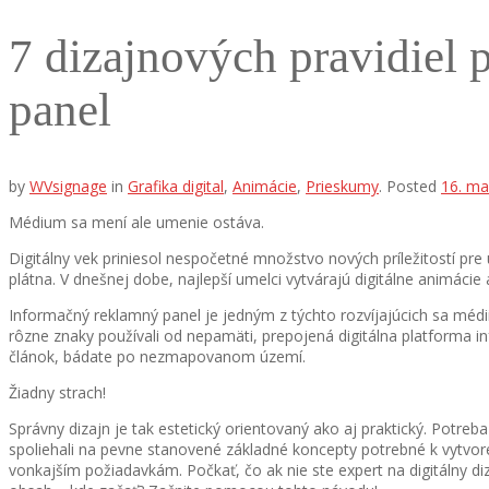
7 dizajnových pravidiel 
panel
by
WVsignage
in
Grafika digital
,
Animácie
,
Prieskumy
.
Posted
16. ma
Médium sa mení ale umenie ostáva.
Digitálny vek priniesol nespočetné množstvo nových príležitostí pre
plátna. V dnešnej dobe, najlepší umelci vytvárajú digitálne animácie 
Informačný reklamný panel je jedným z týchto rozvíjajúcich sa médii
rôzne znaky používali od nepamäti, prepojená digitálna platforma i
článok, bádate po nezmapovanom území.
Žiadny strach!
Správny dizajn je tak estetický orientovaný ako aj praktický. Potre
spoliehali na pevne stanovené základné koncepty potrebné k vytvor
vonkajším požiadavkám. Počkať, čo ak nie ste expert na digitálny di