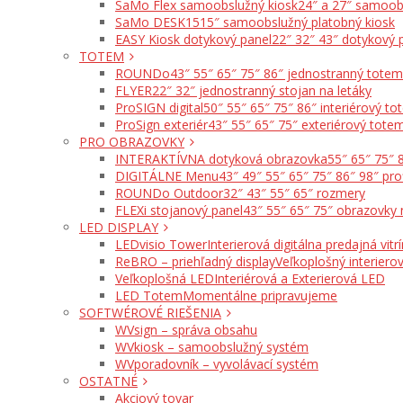
SaMo Flex samoobslužný kiosk
24″ a 27″ samoob
SaMo DESK15
15″ samoobslužný platobný kiosk
EASY Kiosk dotykový panel
22″ 32″ 43″ dotykový 
TOTEM
ROUNDo
43″ 55″ 65″ 75″ 86″ jednostranný totem
FLYER
22″ 32″ jednostranný stojan na letáky
ProSIGN digital
50″ 55″ 65″ 75″ 86″ interiérový t
ProSign exteriér
43″ 55″ 65″ 75″ exteriérový tote
PRO OBRAZOVKY
INTERAKTÍVNA dotyková obrazovka
55″ 65″ 75″ 
DIGITÁLNE Menu
43″ 49″ 55″ 65″ 75″ 86″ 98″ pro
ROUNDo Outdoor
32″ 43″ 55″ 65″ rozmery
FLEXi stojanový panel
43″ 55″ 65″ 75″ obrazovky 
LED DISPLAY
LEDvisio Tower
Interierová digitálna predajná vitr
ReBRO – priehľadný display
Veľkoplošný interierov
Veľkoplošná LED
Interiérová a Exterierová LED
LED Totem
Momentálne pripravujeme
SOFTWÉROVÉ RIEŠENIA
WVsign – správa obsahu
WVkiosk – samoobslužný systém
WVporadovník – vyvolávací systém
OSTATNÉ
Akciový tovar