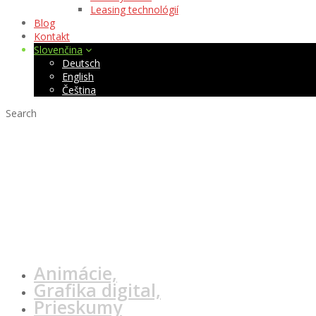
Leasing technológií
Blog
Kontakt
Slovenčina
Deutsch
English
Čeština
Search
7 dizajnových pr
Animácie,
Grafika digital,
Prieskumy