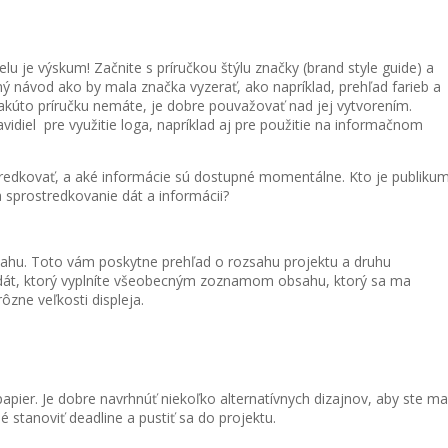
u je výskum! Začnite s príručkou štýlu značky (brand style guide) a
návod ako by mala značka vyzerať, ako napríklad, prehľad farieb a
 takúto príručku nemáte, je dobre pouvažovať nad jej vytvorením.
idiel pre využitie loga, napríklad aj pre použitie na informačnom
redkovať, a aké informácie sú dostupné momentálne. Kto je publiku
 sprostredkovanie dát a informácii?
bsahu. Toto vám poskytne prehľad o rozsahu projektu a druhu
 dát, ktorý vyplníte všeobecným zoznamom obsahu, ktorý sa ma
ôzne veľkosti displeja.
pier. Je dobre navrhnúť niekoľko alternatívnych dizajnov, aby ste mal
 stanoviť deadline a pustiť sa do projektu.