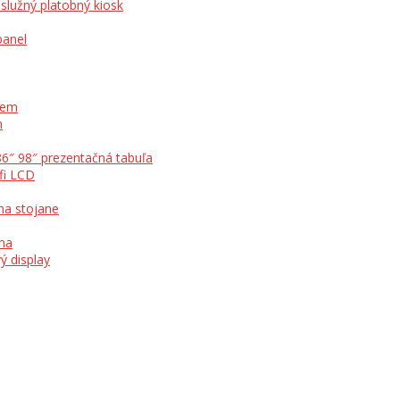
služný platobný kiosk
panel
otem
m
86″ 98″ prezentačná tabuľa
fi LCD
na stojane
ína
ý display