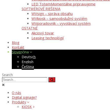
LED Totem
Momentálne pripravujeme
SOFTWÉROVÉ RIEŠENIA
WVsign – správa obsahu
WVkiosk – samoobslužný systém
WVporadovník – vyvolávací systém
OSTATNÉ
Akciový tovar
Leasing technológií
Blog
Kontakt
Slovenčina
Deutsch
English
Čeština
Search
O nás
Digital signage?
Produkty
KIOSK