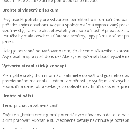
obsah – kde začať? Začnite pomocou tohto návodu!
Urobte si vlastný prieskum
Prvý aspekt potrebný pre vytvorenie perfektného informačného panel
požadovaným obsahom. Väčšina spoločností má vypracovaný presný 
vizuálny štýl, ktorý je akceptovateľný pre spoločnosť. V prípade, že
Príručka by mala obsahovať farebné schémy, typy písma a súbor prav
paneli.
Ďalej je potrebné pouvažovať o tom, čo chceme zákazníkovi sprost
Aký obsah a správy sú dôležité? Aké systémy/kanály budú využité na
Vytvorte si realistický koncept
Premyslite si aký druh informácii zahrniete do vášho digitálneho o
premietaného materiálu. Jednou z možností je využiť mix rôznych
zobraziť na danej obrazovke. Je to dôležité navrhnúť rozloženie pre r
Urobte si náčrt
Teraz prichádza zábavná časť!
Začnite s „brainstorming-om“ potenciálnych nápadov a dajte to na pa
s čím pracovať. Akonáhle sú všeobecné detaily navrhnuté je potrebné