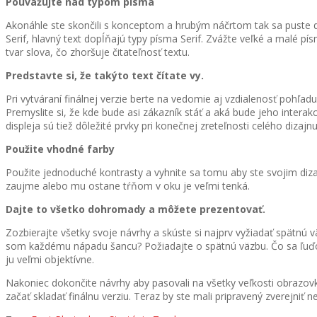
Pouvažujte nad typom písma
Akonáhle ste skončili s konceptom a hrubým náčrtom tak sa puste 
Serif, hlavný text dopĺňajú typy písma Serif. Zvážte veľké a malé p
tvar slova, čo zhoršuje čitateľnosť textu.
Predstavte si, že takýto text čítate vy.
Pri vytváraní finálnej verzie berte na vedomie aj vzdialenosť pohľadu
Premyslite si, že kde bude asi zákazník stáť a aká bude jeho intera
displeja sú tiež dôležité prvky pri konečnej zreteľnosti celého dizajnu
Použite vhodné farby
Použite jednoduché kontrasty a vyhnite sa tomu aby ste svojim dizaj
zaujme alebo mu ostane tŕňom v oku je veľmi tenká.
Dajte to všetko dohromady a môžete prezentovať.
Zozbierajte všetky svoje návrhy a skúste si najprv vyžiadať spätnú 
som každému nápadu šancu? Požiadajte o spätnú väzbu. Čo sa ľuďo
ju veľmi objektívne.
Nakoniec dokončite návrhy aby pasovali na všetky veľkosti obrazo
začať skladať finálnu verziu. Teraz by ste mali pripravený zverejniť n