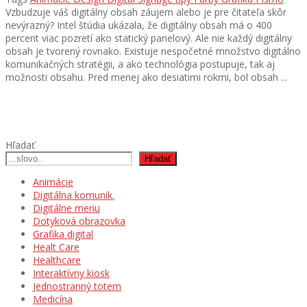
Vzbudzuje váš digitálny obsah záujem alebo je pre čitateľa skôr
nevýrazný? Intel štúdia ukázala, že digitálny obsah má o 400
percent viac pozretí ako statický panelový. Ale nie každý digitálny
obsah je tvorený rovnako. Existuje nespočetné množstvo digitálno
komunikačných stratégii, a ako technológia postupuje, tak aj
možnosti obsahu. Pred menej ako desiatimi rokmi, bol obsah ...
Hľadať
Hľadať
Animácie
Digitálna komunik.
Digitálne menu
Dotyková obrazovka
Grafika digital
Healt Care
Healthcare
Interaktívny kiosk
Jednostranný totem
Medicína