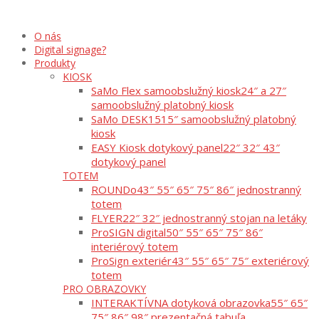
O nás
Digital signage?
Produkty
KIOSK
SaMo Flex samoobslužný kiosk
24″ a 27″
samoobslužný platobný kiosk
SaMo DESK15
15″ samoobslužný platobný
kiosk
EASY Kiosk dotykový panel
22″ 32″ 43″
dotykový panel
TOTEM
ROUNDo
43″ 55″ 65″ 75″ 86″ jednostranný
totem
FLYER
22″ 32″ jednostranný stojan na letáky
ProSIGN digital
50″ 55″ 65″ 75″ 86″
interiérový totem
ProSign exteriér
43″ 55″ 65″ 75″ exteriérový
totem
PRO OBRAZOVKY
INTERAKTÍVNA dotyková obrazovka
55″ 65″
75″ 86″ 98″ prezentačná tabuľa