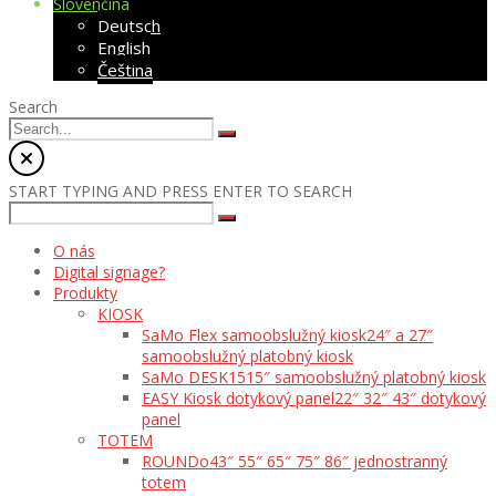
Slovenčina
Deutsch
English
Čeština
Search
START TYPING AND PRESS ENTER TO SEARCH
O nás
Digital signage?
Produkty
KIOSK
SaMo Flex samoobslužný kiosk
24″ a 27″
samoobslužný platobný kiosk
SaMo DESK15
15″ samoobslužný platobný kiosk
EASY Kiosk dotykový panel
22″ 32″ 43″ dotykový
panel
TOTEM
ROUNDo
43″ 55″ 65″ 75″ 86″ jednostranný
totem