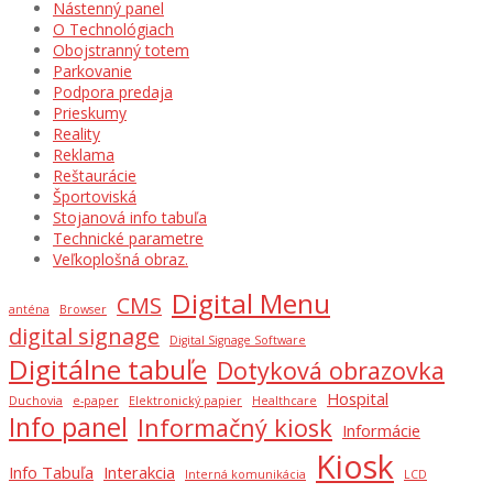
Nástenný panel
O Technológiach
Obojstranný totem
Parkovanie
Podpora predaja
Prieskumy
Reality
Reklama
Reštaurácie
Športoviská
Stojanová info tabuľa
Technické parametre
Veľkoplošná obraz.
Digital Menu
CMS
anténa
Browser
digital signage
Digital Signage Software
Digitálne tabuľe
Dotyková obrazovka
Hospital
Duchovia
e-paper
Elektronický papier
Healthcare
Info panel
Informačný kiosk
Informácie
Kiosk
Info Tabuľa
Interakcia
Interná komunikácia
LCD