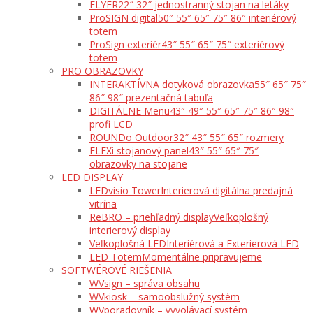
FLYER
22″ 32″ jednostranný stojan na letáky
ProSIGN digital
50″ 55″ 65″ 75″ 86″ interiérový
totem
ProSign exteriér
43″ 55″ 65″ 75″ exteriérový
totem
PRO OBRAZOVKY
INTERAKTÍVNA dotyková obrazovka
55″ 65″ 75″
86″ 98″ prezentačná tabuľa
DIGITÁLNE Menu
43″ 49″ 55″ 65″ 75″ 86″ 98″
profi LCD
ROUNDo Outdoor
32″ 43″ 55″ 65″ rozmery
FLEXi stojanový panel
43″ 55″ 65″ 75″
obrazovky na stojane
LED DISPLAY
LEDvisio Tower
Interierová digitálna predajná
vitrína
ReBRO – priehľadný display
Veľkoplošný
interierový display
Veľkoplošná LED
Interiérová a Exterierová LED
LED Totem
Momentálne pripravujeme
SOFTWÉROVÉ RIEŠENIA
WVsign – správa obsahu
WVkiosk – samoobslužný systém
WVporadovník – vyvolávací systém