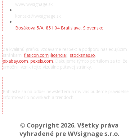
www.wvsignage.sk
kontakt@wvsignage.sk
Bosákova 5/A, 851 04 Bratislava, Slovensko
Poďakovanie
Za kvalitnú grafiku vzdávame rešpekt a podporu nasledujúcim
stránkam:
flaticon.com
(
licencia
),
stocksnap.io
,
pixabay.com
,
pexels.com
. Ďakujeme týmto portálom za to, že
umožnili vznik tejto vizuálne pútavej stránky.
Odoberať novinky
Prihláste sa na odber newslettera a my vás budeme pravidelne
informovať o novinkách a trendoch.
Chcem odoberať novinky a správy
© Copyright 2026. Všetky práva
vyhradené pre WVsignage s.r.o.