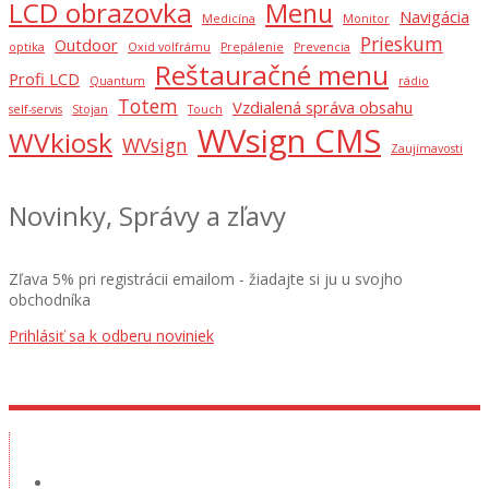
LCD obrazovka
Menu
Navigácia
Medicína
Monitor
Prieskum
Outdoor
optika
Oxid volfrámu
Prepálenie
Prevencia
Reštauračné menu
Profi LCD
Quantum
rádio
Totem
Vzdialená správa obsahu
self-servis
Stojan
Touch
WVsign CMS
WVkiosk
WVsign
Zaujímavosti
Novinky, Správy a zľavy
Zľava 5% pri registrácii emailom - žiadajte si ju u svojho
obchodníka
Prihlásiť sa k odberu noviniek
Showroom