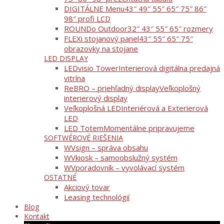
DIGITÁLNE Menu
43″ 49″ 55″ 65″ 75″ 86″
98″ profi LCD
ROUNDo Outdoor
32″ 43″ 55″ 65″ rozmery
FLEXi stojanový panel
43″ 55″ 65″ 75″
obrazovky na stojane
LED DISPLAY
LEDvisio Tower
Interierová digitálna predajná
vitrína
ReBRO – priehľadný display
Veľkoplošný
interierový display
Veľkoplošná LED
Interiérová a Exterierová
LED
LED Totem
Momentálne pripravujeme
SOFTWÉROVÉ RIEŠENIA
WVsign – správa obsahu
WVkiosk – samoobslužný systém
WVporadovník – vyvolávací systém
OSTATNÉ
Akciový tovar
Leasing technológií
Blog
Kontakt