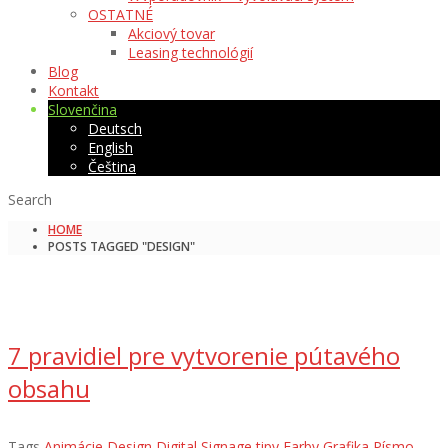
OSTATNÉ
Akciový tovar
Leasing technológií
Blog
Kontakt
Slovenčina
Deutsch
English
Čeština
Search
HOME
POSTS TAGGED "DESIGN"
7 pravidiel pre vytvorenie pútavého
obsahu
Tags
Animácie
Design
Digital Signage tipy
Farby
Grafika
Písmo