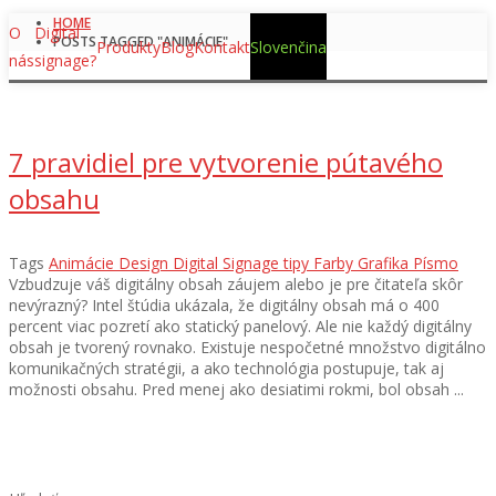
HOME
O
Digital
POSTS TAGGED "ANIMÁCIE"
Produkty
Blog
Kontakt
Slovenčina
nás
signage?
7 pravidiel pre vytvorenie pútavého
obsahu
Tags
Animácie
Design
Digital Signage tipy
Farby
Grafika
Písmo
Vzbudzuje váš digitálny obsah záujem alebo je pre čitateľa skôr
nevýrazný? Intel štúdia ukázala, že digitálny obsah má o 400
percent viac pozretí ako statický panelový. Ale nie každý digitálny
obsah je tvorený rovnako. Existuje nespočetné množstvo digitálno
komunikačných stratégii, a ako technológia postupuje, tak aj
možnosti obsahu. Pred menej ako desiatimi rokmi, bol obsah ...