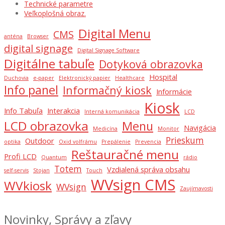
Technické parametre
Veľkoplošná obraz.
Digital Menu
CMS
anténa
Browser
digital signage
Digital Signage Software
Digitálne tabuľe
Dotyková obrazovka
Hospital
Duchovia
e-paper
Elektronický papier
Healthcare
Info panel
Informačný kiosk
Informácie
Kiosk
Info Tabuľa
Interakcia
Interná komunikácia
LCD
LCD obrazovka
Menu
Navigácia
Medicína
Monitor
Prieskum
Outdoor
optika
Oxid volfrámu
Prepálenie
Prevencia
Reštauračné menu
Profi LCD
Quantum
rádio
Totem
Vzdialená správa obsahu
self-servis
Stojan
Touch
WVsign CMS
WVkiosk
WVsign
Zaujímavosti
Novinky, Správy a zľavy