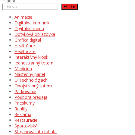
Hľadať
Hľadať
Animácie
Digitálna komunik.
Digitálne menu
Dotyková obrazovka
Grafika digital
Healt Care
Healthcare
Interaktívny kiosk
Jednostranný totem
Medicína
Nástenný panel
O Technológiach
Obojstranný totem
Parkovanie
Podpora predaja
Prieskumy
Reality
Reklama
Reštaurácie
Športoviská
Stojanová info tabuľa