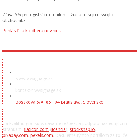
Zľava 5% pri registrácii emailom - žiadajte si ju u svojho
obchodníka
Prihlásiť sa k odberu noviniek
Showroom
www.wvsignage.sk
kontakt@wvsignage.sk
Bosákova 5/A, 851 04 Bratislava, Slovensko
Poďakovanie
Za kvalitnú grafiku vzdávame rešpekt a podporu nasledujúcim
stránkam:
flaticon.com
(
licencia
),
stocksnap.io
,
pixabay.com
,
pexels.com
. Ďakujeme týmto portálom za to, že