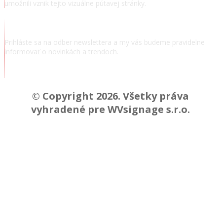
umožnili vznik tejto vizuálne pútavej stránky.
Odoberať novinky
Prihláste sa na odber newslettera a my vás budeme pravidelne
informovať o novinkách a trendoch.
Chcem odoberať novinky a správy
© Copyright 2026. Všetky práva
vyhradené pre WVsignage s.r.o.