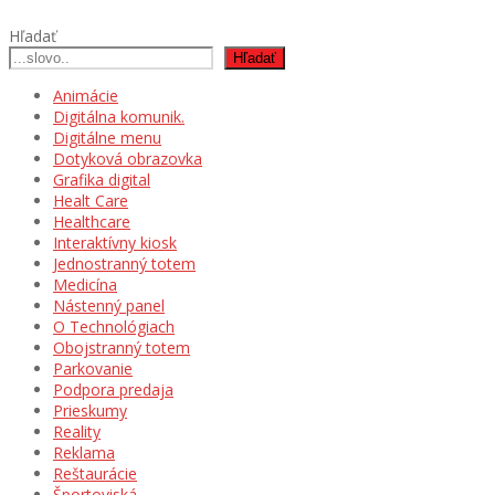
Hľadať
Hľadať
Animácie
Digitálna komunik.
Digitálne menu
Dotyková obrazovka
Grafika digital
Healt Care
Healthcare
Interaktívny kiosk
Jednostranný totem
Medicína
Nástenný panel
O Technológiach
Obojstranný totem
Parkovanie
Podpora predaja
Prieskumy
Reality
Reklama
Reštaurácie
Športoviská