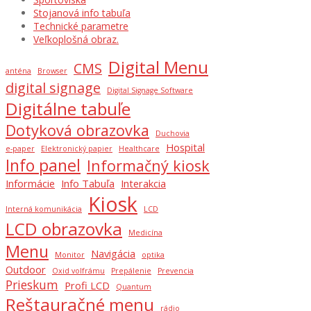
Stojanová info tabuľa
Technické parametre
Veľkoplošná obraz.
Digital Menu
CMS
anténa
Browser
digital signage
Digital Signage Software
Digitálne tabuľe
Dotyková obrazovka
Duchovia
Hospital
e-paper
Elektronický papier
Healthcare
Info panel
Informačný kiosk
Informácie
Info Tabuľa
Interakcia
Kiosk
Interná komunikácia
LCD
LCD obrazovka
Medicína
Menu
Navigácia
Monitor
optika
Outdoor
Oxid volfrámu
Prepálenie
Prevencia
Prieskum
Profi LCD
Quantum
Reštauračné menu
rádio