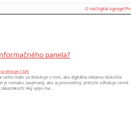
O nás
Digital signage?
Pr
 informačného panela?
ha
WVsign CMS
e veľmi málo sa diskutuje o tom, ako digitálna reklama skutočne
el je rovnako zaujímavý, ako aj presvedčivý, pretože odhaľuje cenné
 zákazníkoch! Aký vplyv ma ...