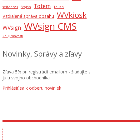
Totem
self-servis
Stojan
Touch
WVkiosk
Vzdialená správa obsahu
WVsign CMS
WVsign
Zaujímavosti
Novinky, Správy a zľavy
Zľava 5% pri registrácii emailom - žiadajte si
ju u svojho obchodníka
Prihlásiť sa k odberu noviniek